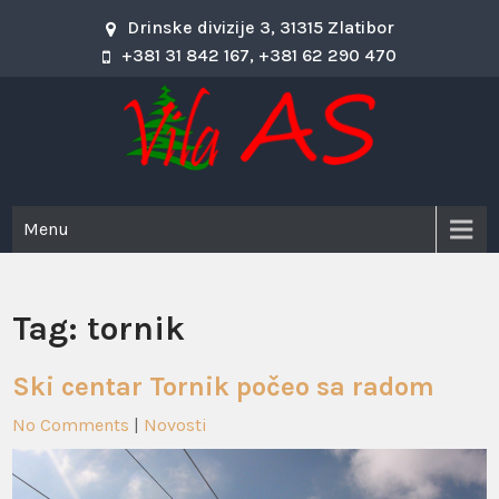
Skip
Drinske divizije 3, 31315 Zlatibor
to
+381 31 842 167, +381 62 290 470
content
Vila As
Vila As – Zlatibor
Menu
Tag:
tornik
Ski centar Tornik počeo sa radom
No Comments
|
Novosti