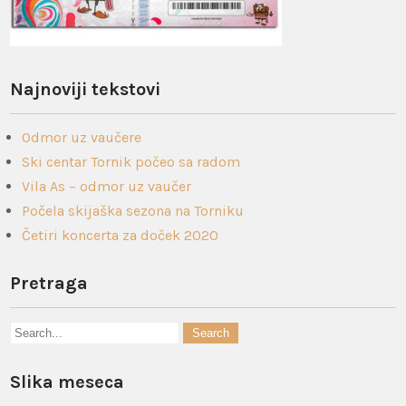
Najnoviji tekstovi
Odmor uz vaučere
Ski centar Tornik počeo sa radom
Vila As – odmor uz vaučer
Počela skijaška sezona na Torniku
Četiri koncerta za doček 2020
Pretraga
Slika meseca