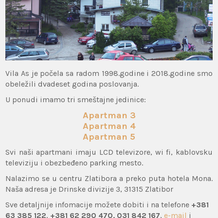
Vila As je počela sa radom 1998.godine i 2018.godine smo
obeležili dvadeset godina poslovanja.
U ponudi imamo tri smeštajne jedinice:
Apartman 3
Apartman 4
Apartman 5
Svi naši apartmani imaju LCD televizore, wi fi, kablovsku
televiziju i obezbeđeno parking mesto.
Nalazimo se u centru Zlatibora a preko puta hotela Mona.
Naša adresa je Drinske divizije 3, 31315 Zlatibor
Sve detaljnije infomacije možete dobiti i na telefone
+381
63 385 122
,
+381 62 290 470, 031 842 167
,
e-mail
i