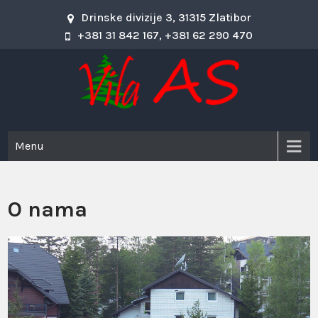
Skip
Drinske divizije 3, 31315 Zlatibor
to
+381 31 842 167, +381 62 290 470
content
Vila As
Vila As – Zlatibor
Menu
O nama